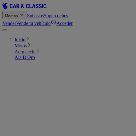
Subastas
Supercoches
Marcas
Vender
Vende tu vehículo
Acceder
Inicio
Motos
Aermacchi
Ala D'Oro