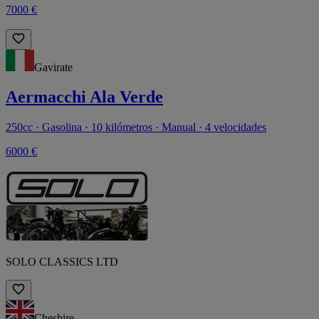
7000 €
Gavirate
Aermacchi Ala Verde
250cc · Gasolina · 10 kilómetros · Manual · 4 velocidades
6000 €
SOLO CLASSICS LTD
Cheshire