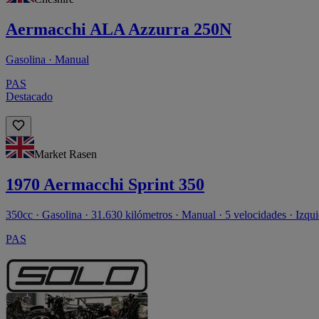
Aermacchi ALA Azzurra 250N
Gasolina · Manual
PAS
Destacado
Market Rasen
1970 Aermacchi Sprint 350
350cc · Gasolina · 31.630 kilómetros · Manual · 5 velocidades · Izqu
PAS