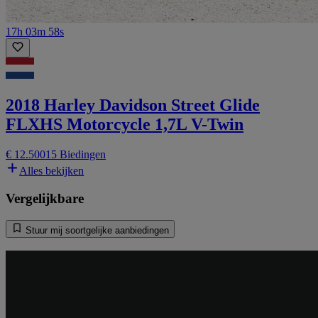
17h 03m 58s
2018 Harley Davidson Street Glide
FLXHS Motorcycle 1,7L V-Twin
€ 12.500
15 Biedingen
Alles bekijken
Vergelijkbare
Stuur mij soortgelijke aanbiedingen