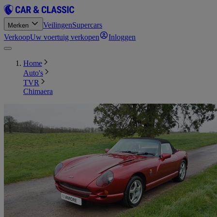
Veilingen
Supercars
Merken
Verkoop
Uw voertuig verkopen
Inloggen
Home
Auto's
TVR
Chimaera