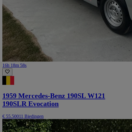
16h 18m 58s
1959 Mercedes-Benz 190SL W121
190SLR Evocation
€ 55.500
11 Biedingen