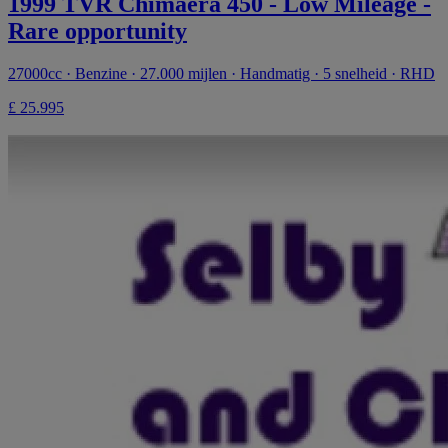
1999 TVR Chimaera 450 - Low Mileage -
Rare opportunity
27000cc · Benzine · 27.000 mijlen · Handmatig · 5 snelheid · RHD
£ 25.995