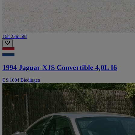
16h 23m 58s
1994 Jaguar XJS Convertible 4,0L I6
€ 9.100
4 Biedingen