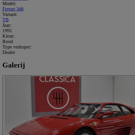
Model:
Ferrari 348
Variant:
TB
Jaar:
1991
Kleur:
Rood
Type verkoper:
Dealer
Galerij