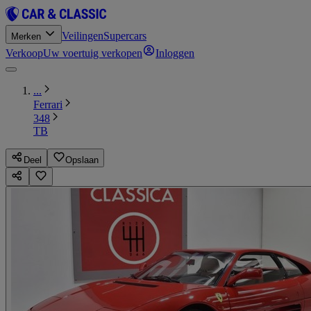
Veilingen
Supercars
Merken
Verkoop
Uw voertuig verkopen
Inloggen
...
Ferrari
348
TB
Deel
Opslaan