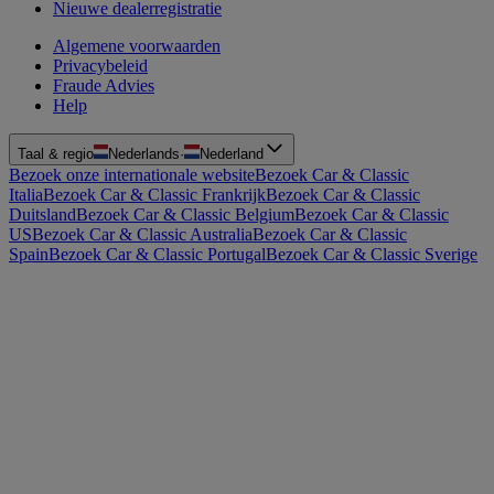
Nieuwe dealerregistratie
Algemene voorwaarden
Privacybeleid
Fraude Advies
Help
Taal & regio
Nederlands
·
Nederland
Bezoek onze internationale website
Bezoek Car & Classic
Italia
Bezoek Car & Classic Frankrijk
Bezoek Car & Classic
Duitsland
Bezoek Car & Classic Belgium
Bezoek Car & Classic
US
Bezoek Car & Classic Australia
Bezoek Car & Classic
Spain
Bezoek Car & Classic Portugal
Bezoek Car & Classic Sverige