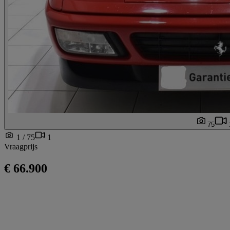
75
1 / 75
1
Vraagprijs
€ 66.900