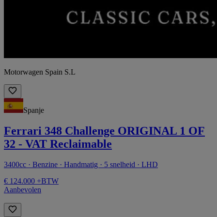
Motorwagen Spain S.L
Spanje
Ferrari 348 Challenge ORIGINAL 1 OF
32 - VAT Reclaimable
3400cc · Benzine · Handmatig · 5 snelheid · LHD
€ 124.000 +BTW
Aanbevolen