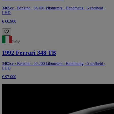
3405cc · Benzine · 34.491 kilometers · Handmatig · 5 snelheid ·
LHD
€ 66.900
Italië
1992 Ferrari 348 TB
3405cc · Benzine · 20.200 kilometers · Handmatig · 5 snelheid ·
LHD
€ 97.000