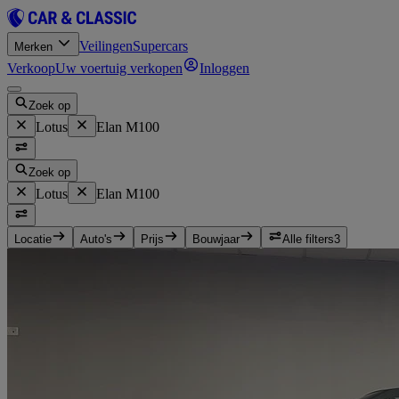
Veilingen
Supercars
Merken
Verkoop
Uw voertuig verkopen
Inloggen
Zoek op
Lotus
Elan M100
Zoek op
Lotus
Elan M100
Locatie
Auto's
Prijs
Bouwjaar
Alle filters
3