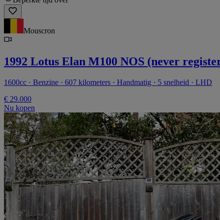
Mouscron
1992 Lotus Elan M100 NOS (never registe
1600cc · Benzine · 607 kilometers · Handmatig · 5 snelheid · LHD
€ 29.000
Nu kopen