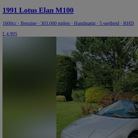
1991 Lotus Elan M100
1600cc · Benzine · 303.000 mijlen · Handmatig · 5 snelheid · RHD
£ 4.995