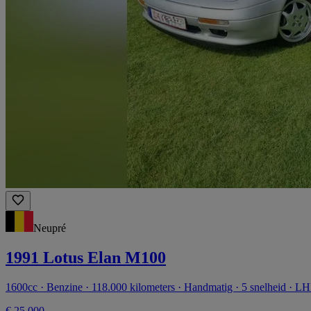
Neupré
1991 Lotus Elan M100
1600cc · Benzine · 118.000 kilometers · Handmatig · 5 snelheid · L
€ 25.000