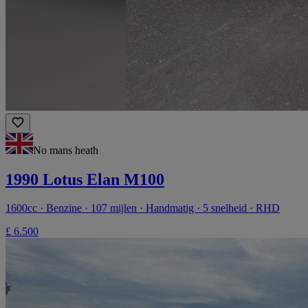
No mans heath
1990 Lotus Elan M100
1600cc · Benzine · 107 mijlen · Handmatig · 5 snelheid · RHD
£ 6.500