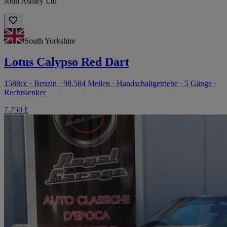
John Ashley Ltd
South Yorkshire
Lotus Calypso Red Dart
1588cc · Benzin · 98.584 Meilen · Handschaltgetriebe · 5 Gänge ·
Rechtslenker
7.750 £