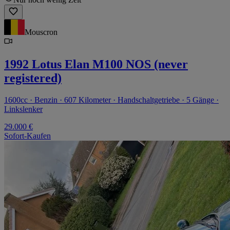
Mouscron
1992 Lotus Elan M100 NOS (never
registered)
1600cc · Benzin · 607 Kilometer · Handschaltgetriebe · 5 Gänge ·
Linkslenker
29.000 €
Sofort-Kaufen