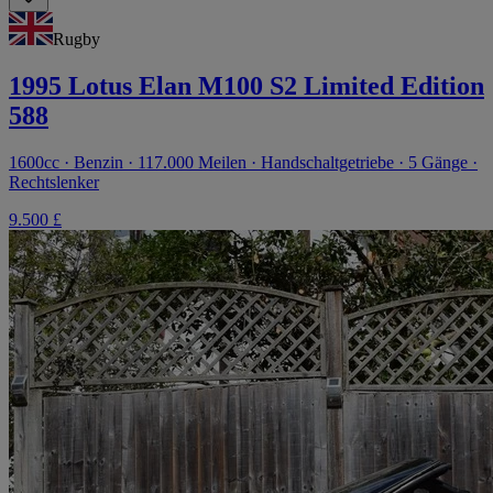
Rugby
1995 Lotus Elan M100 S2 Limited Edition
588
1600cc · Benzin · 117.000 Meilen · Handschaltgetriebe · 5 Gänge ·
Rechtslenker
9.500 £