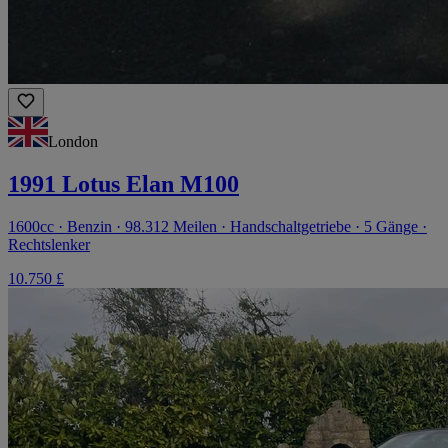
London
1991 Lotus Elan M100
1600cc · Benzin · 98.312 Meilen · Handschaltgetriebe · 5 Gänge ·
Rechtslenker
10.750 £