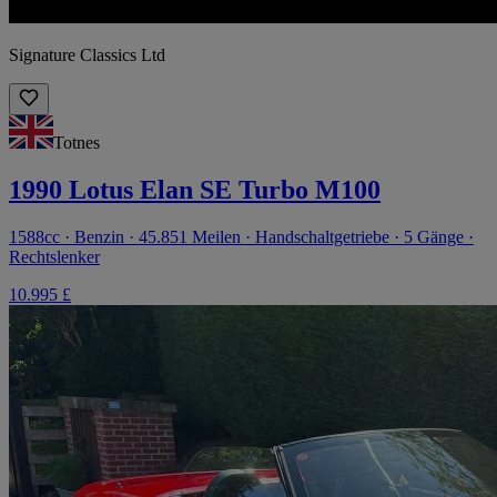
Signature Classics Ltd
Totnes
1990 Lotus Elan SE Turbo M100
1588cc · Benzin · 45.851 Meilen · Handschaltgetriebe · 5 Gänge ·
Rechtslenker
10.995 £