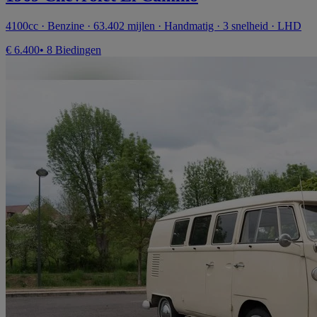
4100cc · Benzine · 63.402 mijlen · Handmatig · 3 snelheid · LHD
€ 6.400
• 8 Biedingen