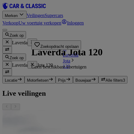
Veilingen
Supercars
Merken
Verkoop
Uw voertuig verkopen
Inloggen
Zoek op
Laverda
Jota 120
Zoekopdracht opslaan
...
Laverda Jota 120
Laverda
Zoek op
Jota
Laverda
Jota 120
120
Geen beschikbare voertuigen
Locatie
Motorfietsen
Prijs
Bouwjaar
Alle filters
3
Live veilingen