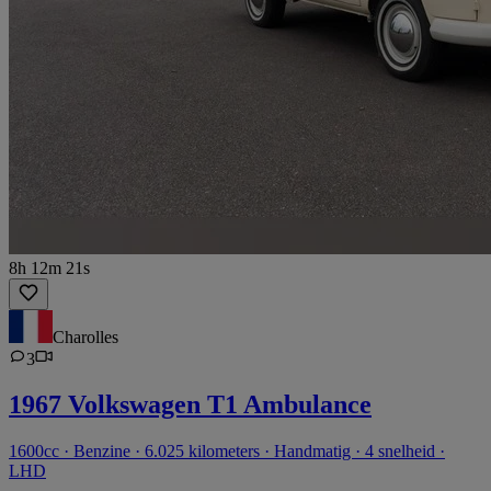
8h 12m 21s
Charolles
3
1967 Volkswagen T1 Ambulance
1600cc · Benzine · 6.025 kilometers · Handmatig · 4 snelheid ·
LHD