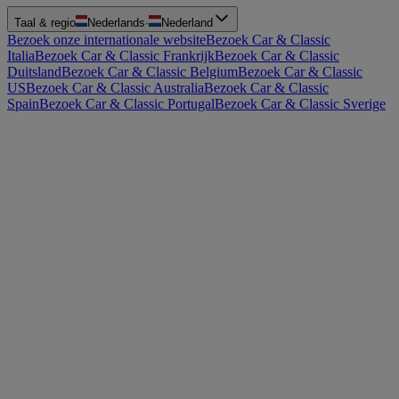
Taal & regio
Nederlands
·
Nederland
Bezoek onze internationale website
Bezoek Car & Classic
Italia
Bezoek Car & Classic Frankrijk
Bezoek Car & Classic
Duitsland
Bezoek Car & Classic Belgium
Bezoek Car & Classic
US
Bezoek Car & Classic Australia
Bezoek Car & Classic
Spain
Bezoek Car & Classic Portugal
Bezoek Car & Classic Sverige