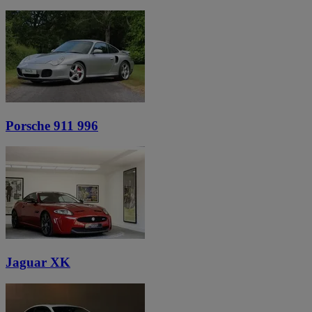
Porsche 911 996
Jaguar XK