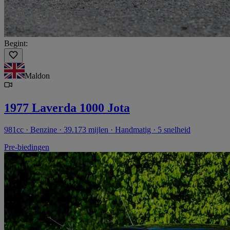
Begint:
Maldon
1977 Laverda 1000 Jota
981cc · Benzine · 39.173 mijlen · Handmatig · 5 snelheid
Pre-biedingen