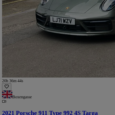
20h 36m 44s
Boxengasse
2021 Porsche 911 Type 992 4S Targa