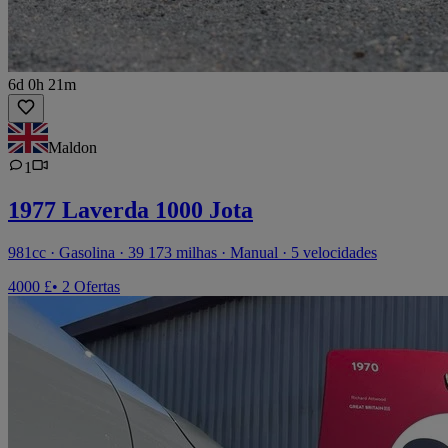
6d 0h 21m
Maldon
1
1977 Laverda 1000 Jota
981cc · Gasolina · 39 173 milhas · Manual · 5 velocidades
4000 £
• 2 Ofertas