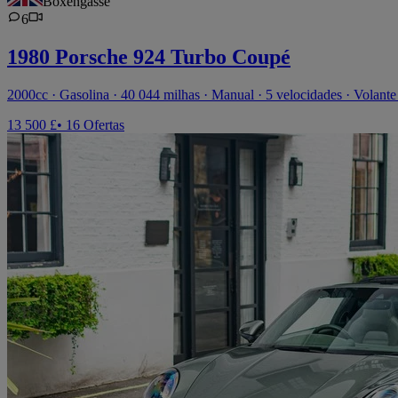
Boxengasse
6
1980 Porsche 924 Turbo Coupé
2000cc · Gasolina · 40 044 milhas · Manual · 5 velocidades · Volante 
13 500 £
• 16 Ofertas