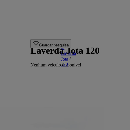
Guardar pesquisa
...
Laverda Jota 120
Laverda
Jota
120
Nenhum veículo disponível