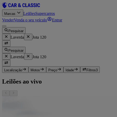
Leilões
Supercarros
Marcas
Vender
Venda o seu veículo
Entrar
Pesquisar
Laverda
Jota 120
Pesquisar
Laverda
Jota 120
Localização
Motos
Preço
Idade
Filtros
3
Leilões ao vivo