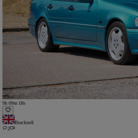
9h 09m 18s
Bracknell
2