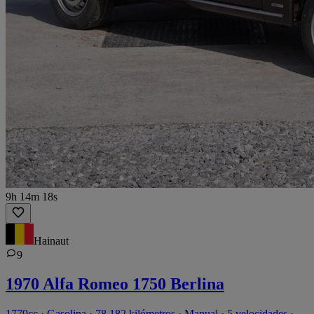
9h 14m 18s
Hainaut
9
1970 Alfa Romeo 1750 Berlina
1779cc · Gasolina · 78.182 kilómetros · Manual · 5 velocidades ·