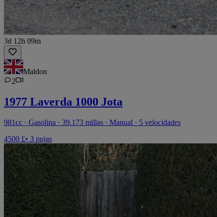
3d 12h 09m
Maldon
2
1977 Laverda 1000 Jota
981cc · Gasolina · 39.173 millas · Manual · 5 velocidades
4500 £
• 3 pujas