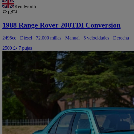
Kenilworth
12
1988 Range Rover 200TDI Conversion
2495cc · Diésel · 72.000 millas · Manual · 5 velocidades · Derecha
2500 £
• 7 pujas