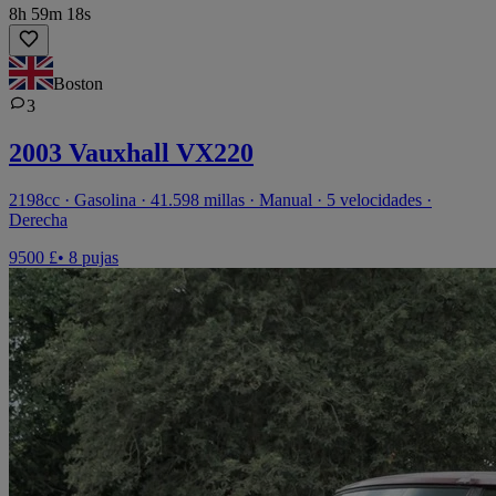
8h 59m 18s
Boston
3
2003 Vauxhall VX220
2198cc · Gasolina · 41.598 millas · Manual · 5 velocidades ·
Derecha
9500 £
• 8 pujas