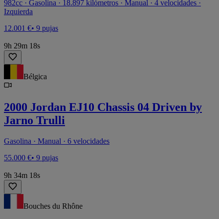
982cc · Gasolina · 18.897 kilómetros · Manual · 4 velocidades ·
Izquierda
12.001 €
• 9 pujas
9h 29m 18s
Bélgica
2000 Jordan EJ10 Chassis 04 Driven by
Jarno Trulli
Gasolina · Manual · 6 velocidades
55.000 €
• 9 pujas
9h 34m 18s
Bouches du Rhône