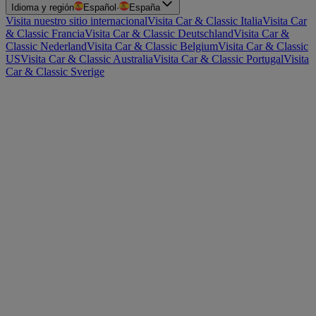
Idioma y región
Español
·
España
Visita nuestro sitio internacional
Visita Car & Classic Italia
Visita Car
& Classic Francia
Visita Car & Classic Deutschland
Visita Car &
Classic Nederland
Visita Car & Classic Belgium
Visita Car & Classic
US
Visita Car & Classic Australia
Visita Car & Classic Portugal
Visita
Car & Classic Sverige