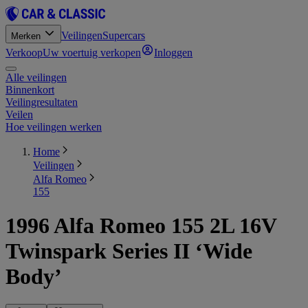
Veilingen
Supercars
Merken
Verkoop
Uw voertuig verkopen
Inloggen
Alle veilingen
Binnenkort
Veilingresultaten
Veilen
Hoe veilingen werken
Home
Veilingen
Alfa Romeo
155
1996 Alfa Romeo 155 2L 16V
Twinspark Series II ‘Wide
Body’