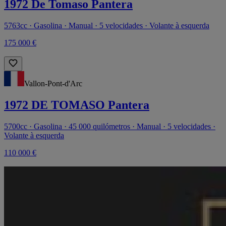
1972 De Tomaso Pantera
5763cc · Gasolina · Manual · 5 velocidades · Volante à esquerda
175 000 €
Vallon-Pont-d'Arc
1972 DE TOMASO Pantera
5700cc · Gasolina · 45 000 quilómetros · Manual · 5 velocidades ·
Volante à esquerda
110 000 €