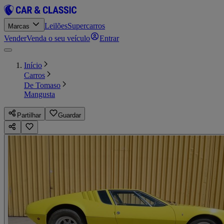
Leilões
Supercarros
Marcas
Vender
Venda o seu veículo
Entrar
Início
Carros
De Tomaso
Mangusta
Partilhar
Guardar