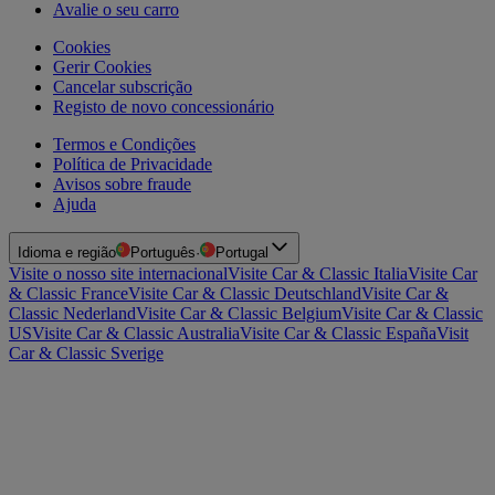
Avalie o seu carro
Cookies
Gerir Cookies
Cancelar subscrição
Registo de novo concessionário
Termos e Condições
Política de Privacidade
Avisos sobre fraude
Ajuda
Idioma e região
Português
·
Portugal
Visite o nosso site internacional
Visite Car & Classic Italia
Visite Car
& Classic France
Visite Car & Classic Deutschland
Visite Car &
Classic Nederland
Visite Car & Classic Belgium
Visite Car & Classic
US
Visite Car & Classic Australia
Visite Car & Classic España
Visit
Car & Classic Sverige