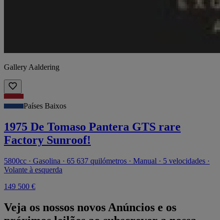
Gallery Aaldering
Países Baixos
1975 De Tomaso Pantera GTS rare
Factory Sunroof!
5800cc · Gasolina · 65 637 quilómetros · Manual · 5 velocidades ·
Volante à esquerda
149 500 €
Veja os nossos novos Anúncios e os