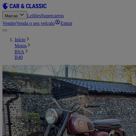
Leilões
Supercarros
Marcas
Vender
Venda o seu veículo
Entrar
Início
Motos
BSA
B40