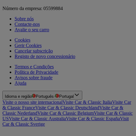
Número da empresa: 05599884
Sobre nós
Contacte-nos
Avalie o seu carro
Cookies
Gerir Cookies
Cancelar subscrição
Registo de novo concessionário
Termos e Condições
Política de Privacidade
Avisos sobre fraude
Ajuda
Idioma e região
Português
·
Portugal
Visite o nosso site internacional
Visite Car & Classic Italia
Visite Car
& Classic France
Visite Car & Classic Deutschland
Visite Car &
Classic Nederland
Visite Car & Classic Belgium
Visite Car & Classic
US
Visite Car & Classic Australia
Visite Car & Classic España
Visit
Car & Classic Sverige