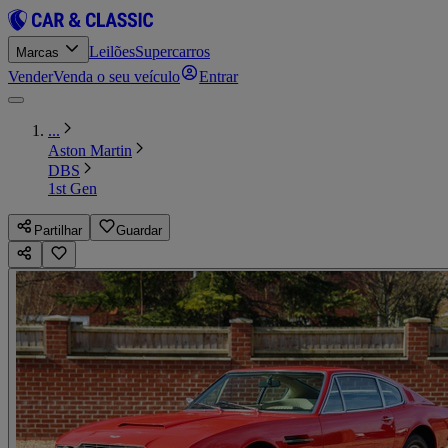
Leilões
Supercarros
Marcas
Vender
Venda o seu veículo
Entrar
...
Aston Martin
DBS
1st Gen
Partilhar
Guardar