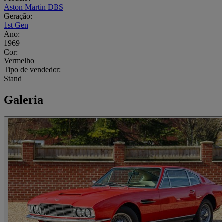
Aston Martin DBS
Geração:
1st Gen
Ano:
1969
Cor:
Vermelho
Tipo de vendedor:
Stand
Galeria