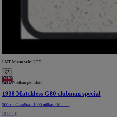
LMT Motorcycles LTD
Northamptonshire
1938 Matchless G80 clubman special
500cc · Gasolina · 1000 milhas · Manual
12 995 £