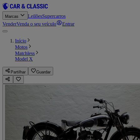
Leilões
Supercarros
Marcas
Vender
Venda o seu veículo
Entrar
Início
Motos
Matchless
Model X
Partilhar
Guardar