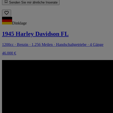
Senden Sie mir ähnliche Inserate
Dinklage
1945 Harley Davidson FL
1200cc · Benzin · 1.256 Meilen · Handschaltgetriebe · 4 Gänge
46.000 €