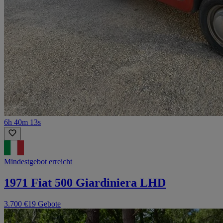
6h 40m 13s
Mindestgebot erreicht
1971 Fiat 500 Giardiniera LHD
3.700 €
19 Gebote