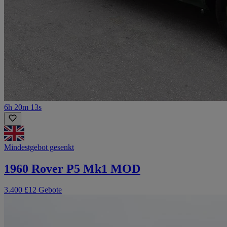
6h 20m 13s
Mindestgebot gesenkt
1960 Rover P5 Mk1 MOD
3.400 £
12 Gebote