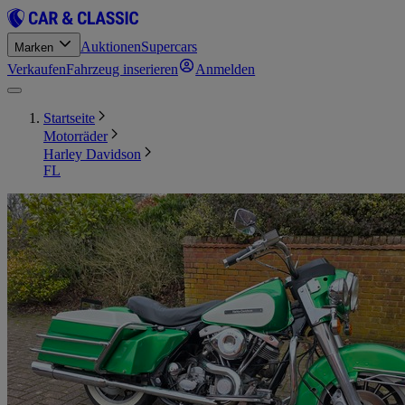
Auktionen
Supercars
Marken
Verkaufen
Fahrzeug inserieren
Anmelden
Startseite
Motorräder
Harley Davidson
FL