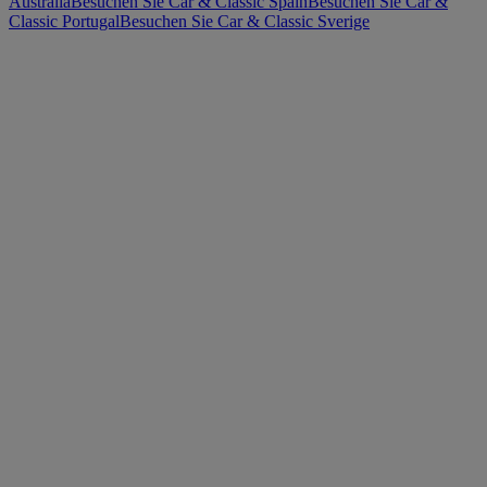
Australia
Besuchen Sie Car & Classic Spain
Besuchen Sie Car &
Classic Portugal
Besuchen Sie Car & Classic Sverige