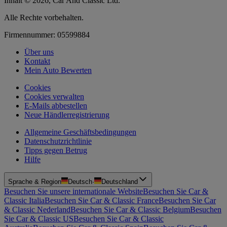
Inhalt © 2026, Car And Classic Ltd.
Alle Rechte vorbehalten.
Firmennummer: 05599884
Über uns
Kontakt
Mein Auto Bewerten
Cookies
Cookies verwalten
E-Mails abbestellen
Neue Händlerregistrierung
Allgemeine Geschäftsbedingungen
Datenschutzrichtlinie
Tipps gegen Betrug
Hilfe
Sprache & Region
Deutsch
·
Deutschland
Besuchen Sie unsere internationale Website
Besuchen Sie Car &
Classic Italia
Besuchen Sie Car & Classic France
Besuchen Sie Car
& Classic Nederland
Besuchen Sie Car & Classic Belgium
Besuchen
Sie Car & Classic US
Besuchen Sie Car & Classic