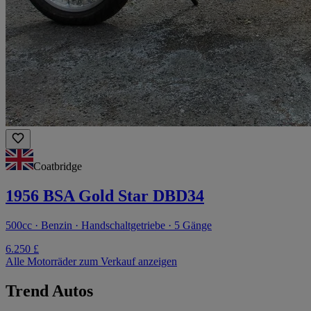
Coatbridge
1956 BSA Gold Star DBD34
500cc · Benzin · Handschaltgetriebe · 5 Gänge
6.250 £
Alle Motorräder zum Verkauf anzeigen
Trend Autos