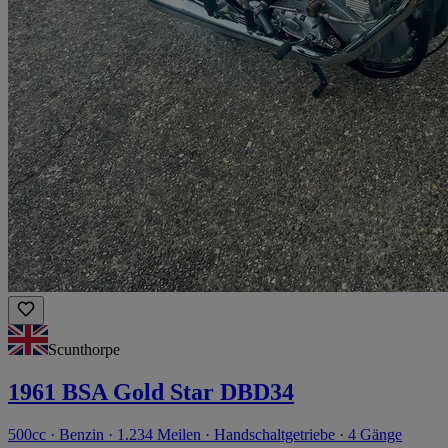
Scunthorpe
1961 BSA Gold Star DBD34
500cc · Benzin · 1.234 Meilen · Handschaltgetriebe · 4 Gänge