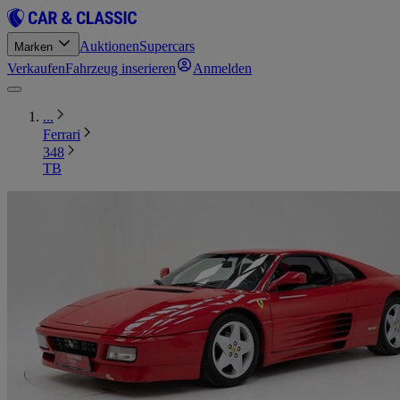
Auktionen
Supercars
Marken
Verkaufen
Fahrzeug inserieren
Anmelden
...
Ferrari
348
TB