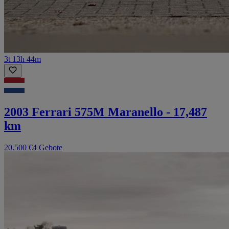
3t 13h 44m
2003 Ferrari 575M Maranello - 17,487
km
20.500 €
4 Gebote