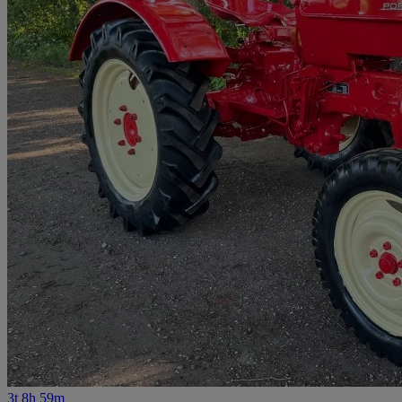
3t 8h 59m