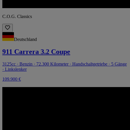
C.O.G. Classics
Deutschland
911 Carrera 3.2 Coupe
3125cc · Benzin · 72.300 Kilometer · Handschaltgetriebe · 5 Gänge
· Linkslenker
109.900 €