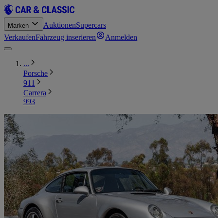
Auktionen
Supercars
Marken
Verkaufen
Fahrzeug inserieren
Anmelden
...
Porsche
911
Carrera
993