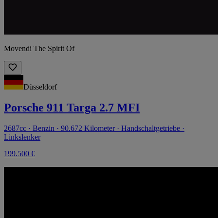
Movendi The Spirit Of
Düsseldorf
Porsche 911 Targa 2.7 MFI
2687cc · Benzin · 90.672 Kilometer · Handschaltgetriebe ·
Linkslenker
199.500 €