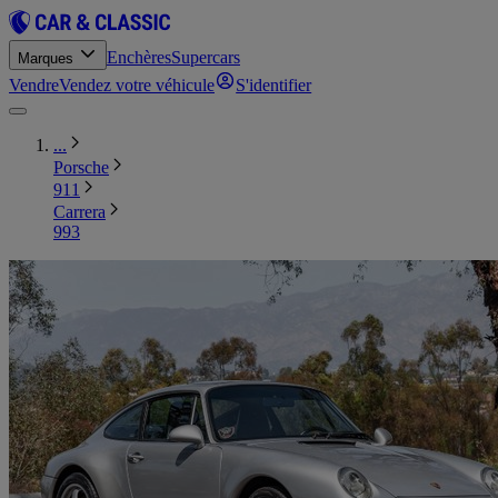
Enchères
Supercars
Marques
Vendre
Vendez votre véhicule
S'identifier
...
Porsche
911
Carrera
993