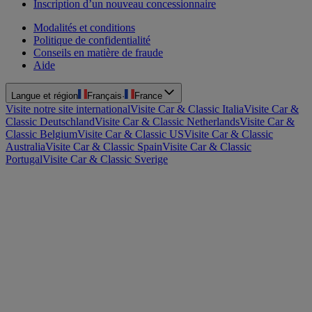
Inscription d’un nouveau concessionnaire
Modalités et conditions
Politique de confidentialité
Conseils en matière de fraude
Aide
Langue et région
Français
·
France
Visite notre site international
Visite Car & Classic Italia
Visite Car &
Classic Deutschland
Visite Car & Classic Netherlands
Visite Car &
Classic Belgium
Visite Car & Classic US
Visite Car & Classic
Australia
Visite Car & Classic Spain
Visite Car & Classic
Portugal
Visite Car & Classic Sverige