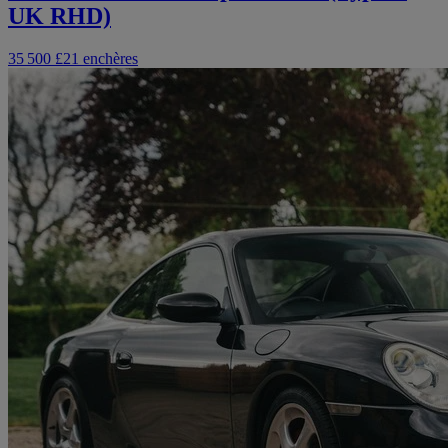
UK RHD)
35 500 £
21 enchères