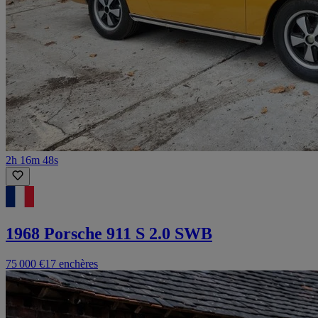
2h 16m 48s
1968 Porsche 911 S 2.0 SWB
75 000 €
17 enchères