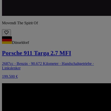
Movendi The Spirit Of
Düsseldorf
Porsche 911 Targa 2.7 MFI
2687cc · Benzin · 90.672 Kilometer · Handschaltgetriebe ·
Linkslenker
199.500 €