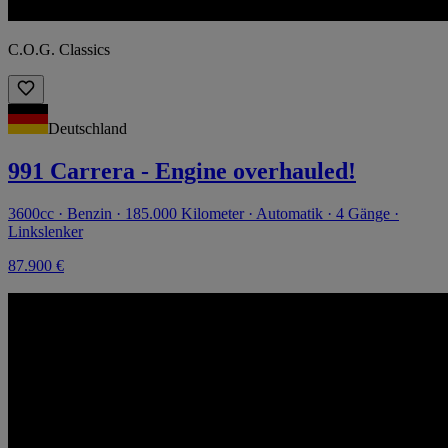
C.O.G. Classics
Deutschland
991 Carrera - Engine overhauled!
3600cc · Benzin · 185.000 Kilometer · Automatik · 4 Gänge ·
Linkslenker
87.900 €