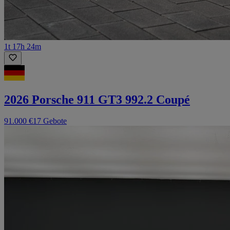
1t 17h 24m
2026 Porsche 911 GT3 992.2 Coupé
91.000 €
17 Gebote