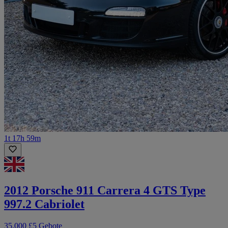
1t 17h 59m
2012 Porsche 911 Carrera 4 GTS Type
997.2 Cabriolet
35.000 £
5 Gebote