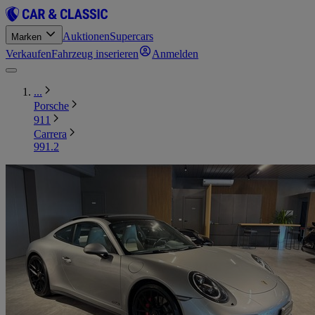
Auktionen
Supercars
Marken
Verkaufen
Fahrzeug inserieren
Anmelden
...
Porsche
911
Carrera
991.2