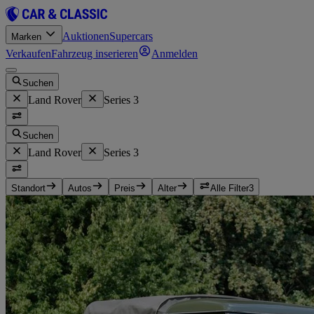
Auktionen
Supercars
Marken
Verkaufen
Fahrzeug inserieren
Anmelden
Suchen
Land Rover
Series 3
Suchen
Land Rover
Series 3
Standort
Autos
Preis
Alter
Alle Filter
3