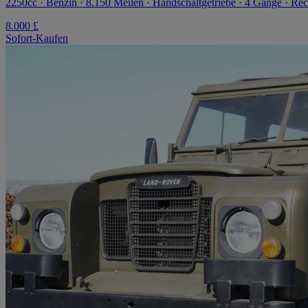
2250cc · Benzin · 8.150 Meilen · Handschaltgetriebe · 4 Gänge · Rec
8.000 £
Sofort-Kaufen