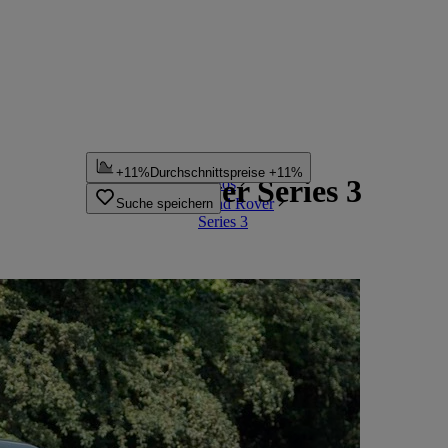
Startseite
+11%
Durchschnittspreise +11%
Land Rover Series 3
Autos
Land Rover
Suche speichern
Series 3