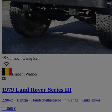
Nur noch wenig Zeit
Brabant Wallon
1979 Land Rover Series III
2286cc · Benzin · Handschaltgetriebe · 4 Gänge · Linkslenker
11.860 €