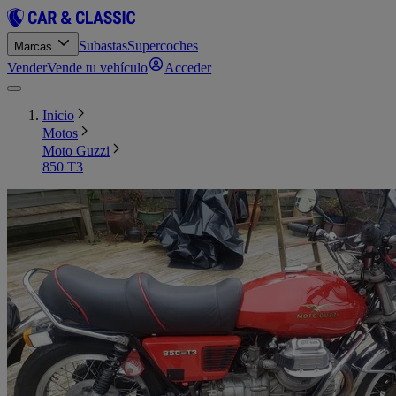
Subastas
Supercoches
Marcas
Vender
Vende tu vehículo
Acceder
Inicio
Motos
Moto Guzzi
850 T3