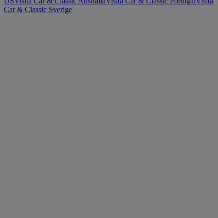
US
Visita Car & Classic Australia
Visita Car & Classic Portugal
Visita
Car & Classic Sverige