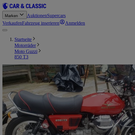
Auktionen
Supercars
Marken
Verkaufen
Fahrzeug inserieren
Anmelden
Startseite
Motorräder
Moto Guzzi
850 T3