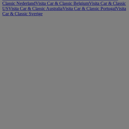
Classic Nederland
Visita Car & Classic Belgium
Visita Car & Classic
US
Visita Car & Classic Australia
Visita Car & Classic Portugal
Visita
Car & Classic Sverige