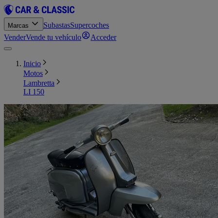
Subastas
Supercoches
Marcas
Vender
Vende tu vehículo
Acceder
Inicio
Motos
Lambretta
LI 150