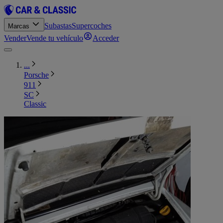
Subastas
Supercoches
Marcas
Vender
Vende tu vehículo
Acceder
...
Porsche
911
SC
Classic