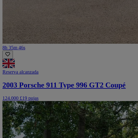
8h 35m 46s
Reserva alcanzada
2003 Porsche 911 Type 996 GT2 Coupé
124.000 £
19 pujas