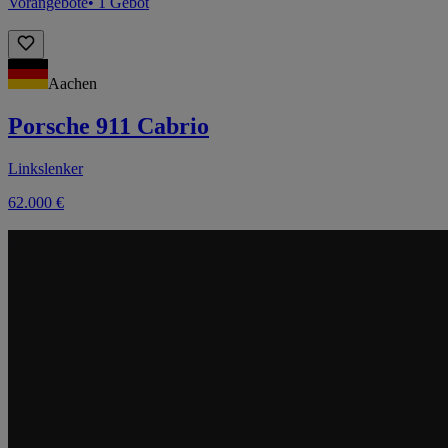
Vorangebote
• 1 Gebot
Aachen
Porsche 911 Cabrio
Linkslenker
62.000 €