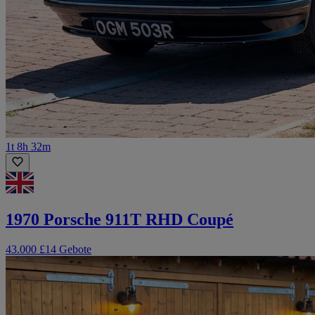
1t 8h 32m
1970 Porsche 911T RHD Coupé
43.000 £
14 Gebote