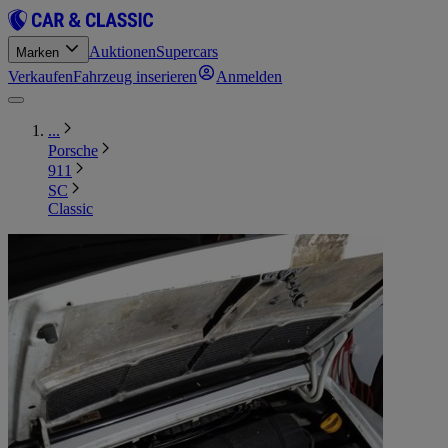
Auktionen
Supercars
Marken
Verkaufen
Fahrzeug inserieren
Anmelden
...
Porsche
911
SC
Classic