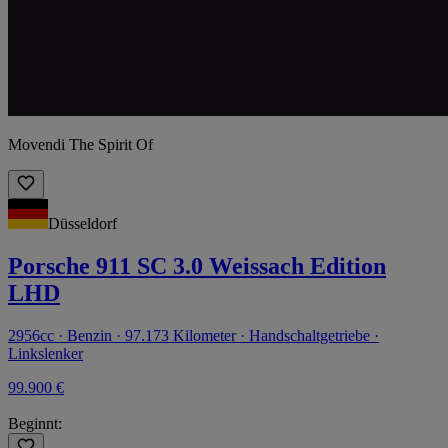
Movendi The Spirit Of
Düsseldorf
Porsche 911 SC 3.0 Weissach Edition
LHD
2956cc · Benzin · 97.173 Kilometer · Handschaltgetriebe ·
Linkslenker
99.900 €
Beginnt: