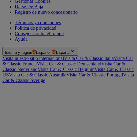
Gestionar Cookies
Darse De Baja
Registro de nuevo concesionario
Términos y condiciones
Política de privacidad
Consejos contra el fraude
Ayuda
Idioma y región
Español
·
España
Visita nuestro sitio internacional
Visita Car & Classic Italia
Visita Car
& Classic Francia
Visita Car & Classic Deutschland
Visita Car &
Classic Nederland
Visita Car & Classic Belgium
Visita Car & Classic
US
Visita Car & Classic Australia
Visita Car & Classic Portugal
Visita
Car & Classic Sverige