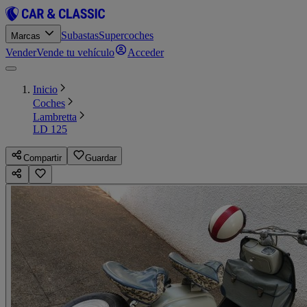
Subastas
Supercoches
Marcas
Vender
Vende tu vehículo
Acceder
Inicio
Coches
Lambretta
LD 125
Compartir
Guardar