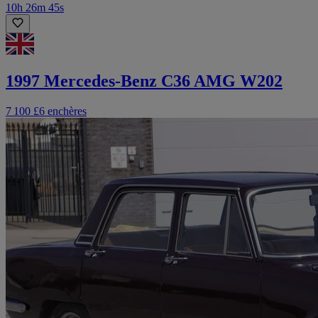
10h 26m 45s
1997 Mercedes-Benz C36 AMG W202
7 100 £
6 enchères