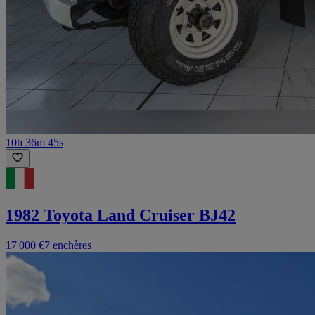
10h 36m 45s
1982 Toyota Land Cruiser BJ42
17 000 €
7 enchères