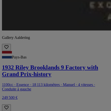
Gallery Aaldering
Pays-Bas
1932 Riley Brooklands 9 Factory with
Grand Prix-history
1100cc · Essence · 18 113 kilomètres · Manuel · 4 vitesses ·
Conduite à gauche
249 500 €