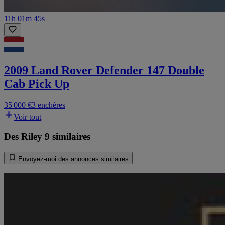
11h 01m 45s
2009 Land Rover Defender 147 Double
Cab Pick Up
35 000 €
3 enchères
Voir tout
Des Riley 9 similaires
Envoyez-moi des annonces similaires