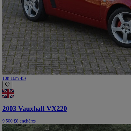
10h 16m 45s
2003 Vauxhall VX220
9 500 £
8 enchères