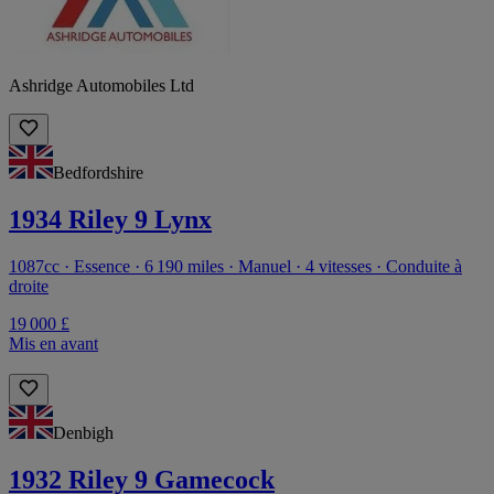
Ashridge Automobiles Ltd
Bedfordshire
1934 Riley 9 Lynx
1087cc · Essence · 6 190 miles · Manuel · 4 vitesses · Conduite à
droite
19 000 £
Mis en avant
Denbigh
1932 Riley 9 Gamecock