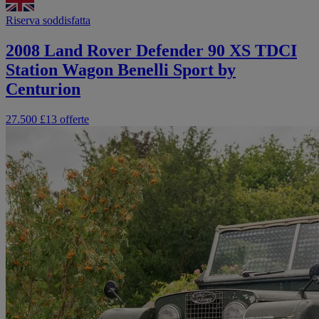
Riserva soddisfatta
2008 Land Rover Defender 90 XS TDCI
Station Wagon Benelli Sport by
Centurion
27.500 £
13 offerte