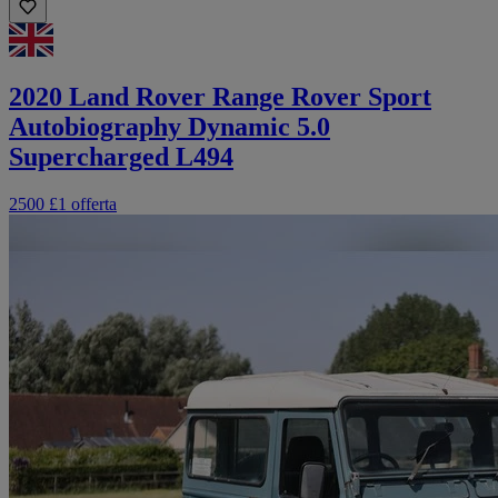
2020 Land Rover Range Rover Sport
Autobiography Dynamic 5.0
Supercharged L494
2500 £
1 offerta