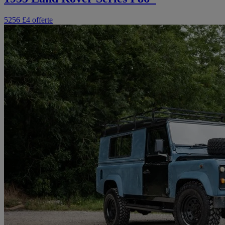
5256 £
4 offerte