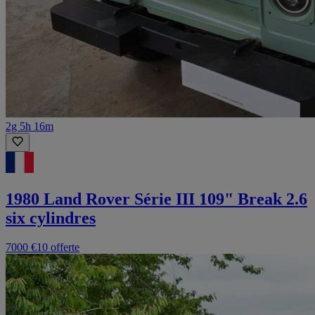
2g 5h 16m
1980 Land Rover Série III 109" Break 2.6
six cylindres
7000 €
10 offerte