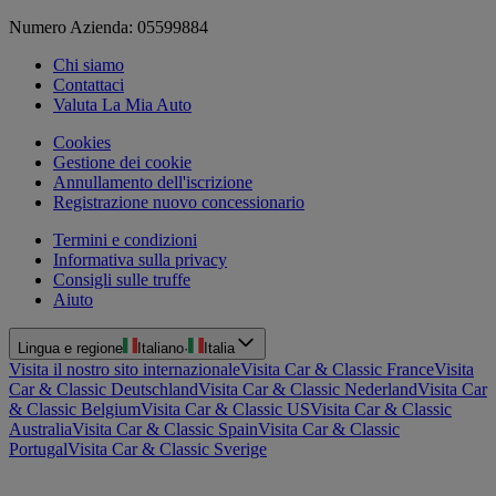
Numero Azienda: 05599884
Chi siamo
Contattaci
Valuta La Mia Auto
Cookies
Gestione dei cookie
Annullamento dell'iscrizione
Registrazione nuovo concessionario
Termini e condizioni
Informativa sulla privacy
Consigli sulle truffe
Aiuto
Lingua e regione
Italiano
·
Italia
Visita il nostro sito internazionale
Visita Car & Classic France
Visita
Car & Classic Deutschland
Visita Car & Classic Nederland
Visita Car
& Classic Belgium
Visita Car & Classic US
Visita Car & Classic
Australia
Visita Car & Classic Spain
Visita Car & Classic
Portugal
Visita Car & Classic Sverige