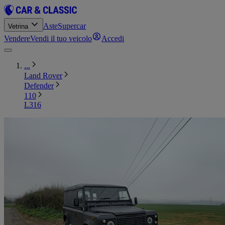
Aste
Supercar
Vetrina
Vendere
Vendi il tuo veicolo
Accedi
...
Land Rover
Defender
110
L316