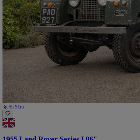
3g 5h 51m
1955 Land Rover Series I 86"