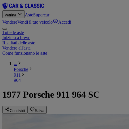
Aste
Supercar
Vetrina
Vendere
Vendi il tuo veicolo
Accedi
Tutte le aste
Inizierà a breve
Risultati delle aste
Vendere all'asta
Come funzionano le aste
...
Porsche
911
964
1977 Porsche 911 964 SC
Condividi
Salva