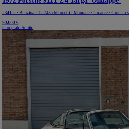
1972 Porsche 911T 2.4 Targa ‘Olklappe’
2341cc · Benzina · 12.748 chilometri · Manuale · 5 marce · Guida a si
90.000 €
Compralo Subito