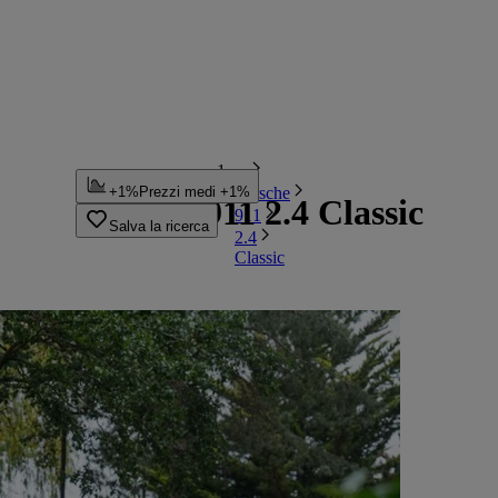
...
Porsche
+1%
Prezzi medi +1%
Porsche 911 2.4 Classic
911
Salva la ricerca
2.4
Classic