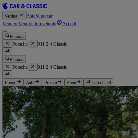
Aste
Supercar
Vetrina
Vendere
Vendi il tuo veicolo
Accedi
Ricerca
Porsche
911 2.4 Classic
Ricerca
Porsche
911 2.4 Classic
Paese
Auto
Prezzo
Anno
Tutti i filtri
3