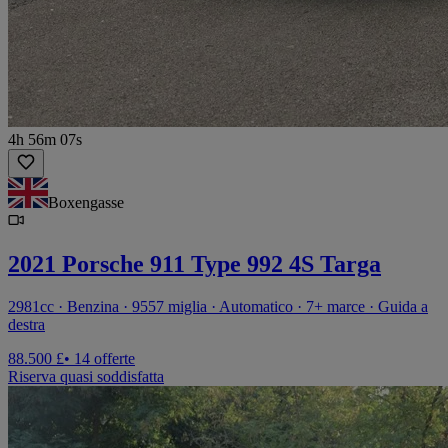
4h 56m 07s
Boxengasse
2021 Porsche 911 Type 992 4S Targa
2981cc · Benzina · 9557 miglia · Automatico · 7+ marce · Guida a
destra
88.500 £
• 14 offerte
Riserva quasi soddisfatta