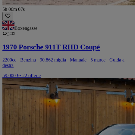
5h 06m 07s
Boxengasse
3
1970 Porsche 911T RHD Coupé
2200cc · Benzina · 90.862 miglia · Manuale · 5 marce · Guida a
destra
59.000 £
• 22 offerte