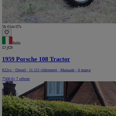
5h 01m 07s
Italia
2
1959 Porsche 108 Tractor
822cc · Diesel · 11.111 chilometri · Manuale · 6 marce
7500 €
• 7 offerte