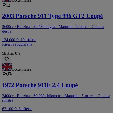
Boxengasse
12
2003 Porsche 911 Type 996 GT2 Coupé
3600cc · Benzina · 39.439 miglia · Manuale · 6 marce · Guida a
destra
124.000 £
• 19 offerte
Riserva soddisfatta
5h 31m 07s
Boxengasse
6
1972 Porsche 911E 2.4 Coupé
2400cc · Benzina · 60.298 chilometri · Manuale · 5 marce · Guida a
sinistra
62.100 £
• 6 offerte