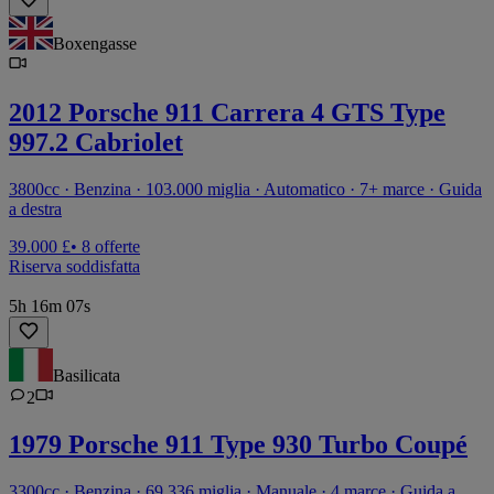
Boxengasse
2012 Porsche 911 Carrera 4 GTS Type
997.2 Cabriolet
3800cc · Benzina · 103.000 miglia · Automatico · 7+ marce · Guida
a destra
39.000 £
• 8 offerte
Riserva soddisfatta
5h 16m 07s
Basilicata
2
1979 Porsche 911 Type 930 Turbo Coupé
3300cc · Benzina · 69.336 miglia · Manuale · 4 marce · Guida a