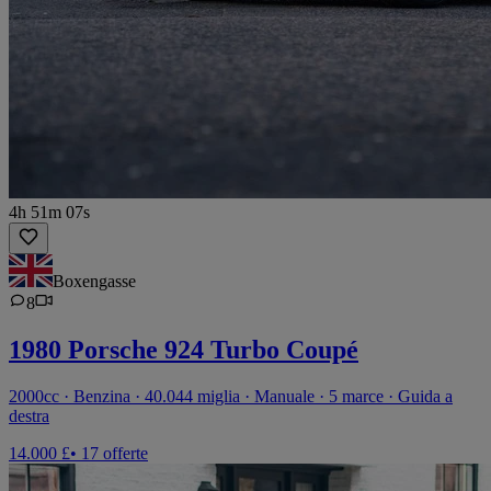
4h 51m 07s
Boxengasse
8
1980 Porsche 924 Turbo Coupé
2000cc · Benzina · 40.044 miglia · Manuale · 5 marce · Guida a
destra
14.000 £
• 17 offerte