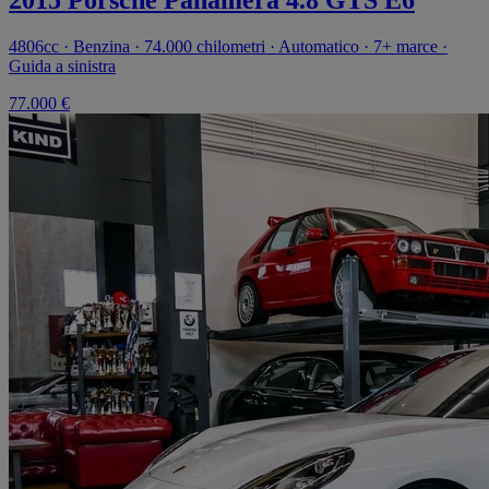
4806cc · Benzina · 74.000 chilometri · Automatico · 7+ marce ·
Guida a sinistra
77.000 €