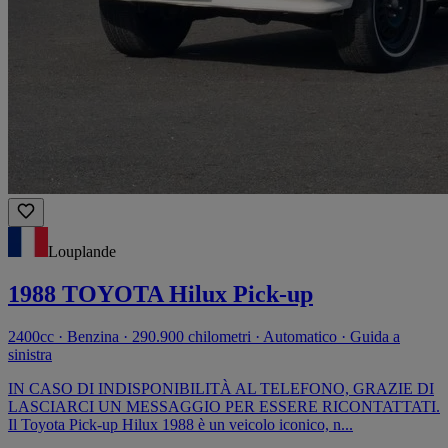
Louplande
1988 TOYOTA Hilux Pick-up
2400cc · Benzina · 290.900 chilometri · Automatico · Guida a
sinistra
IN CASO DI INDISPONIBILITÀ AL TELEFONO, GRAZIE DI
LASCIARCI UN MESSAGGIO PER ESSERE RICONTATTATI.
Il Toyota Pick-up Hilux 1988 è un veicolo iconico, n...