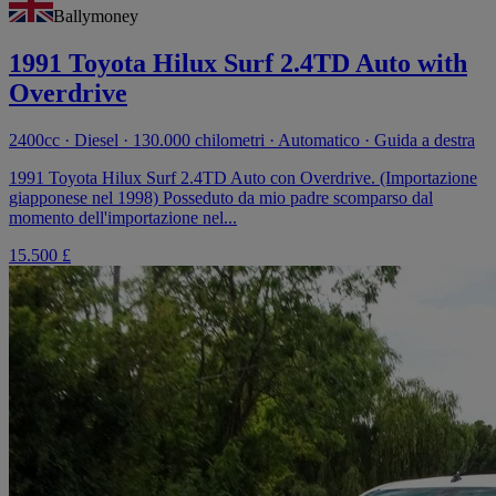
Ballymoney
1991 Toyota Hilux Surf 2.4TD Auto with
Overdrive
2400cc · Diesel · 130.000 chilometri · Automatico · Guida a destra
1991 Toyota Hilux Surf 2.4TD Auto con Overdrive. (Importazione
giapponese nel 1998) Posseduto da mio padre scomparso dal
momento dell'importazione nel...
15.500 £