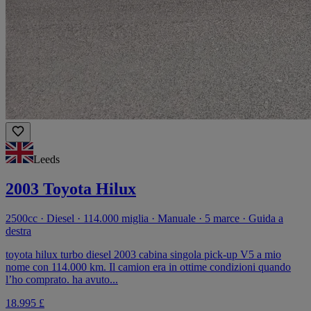
Leeds
2003 Toyota Hilux
2500cc · Diesel · 114.000 miglia · Manuale · 5 marce · Guida a
destra
toyota hilux turbo diesel 2003 cabina singola pick-up V5 a mio
nome con 114.000 km. Il camion era in ottime condizioni quando
l’ho comprato. ha avuto...
18.995 £