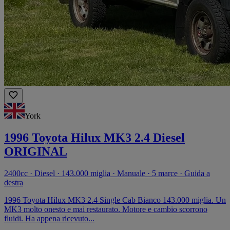
York
1996 Toyota Hilux MK3 2.4 Diesel
ORIGINAL
2400cc · Diesel · 143.000 miglia · Manuale · 5 marce · Guida a
destra
1996 Toyota Hilux MK3 2.4 Single Cab Bianco 143.000 miglia. Un
MK3 molto onesto e mai restaurato. Motore e cambio scorrono
fluidi. Ha appena ricevuto...