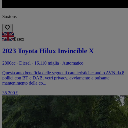
Saxtons
Essex
2023 Toyota Hilux Invincible X
2800cc · Diesel · 16.110 miglia · Automatico
Questa auto beneficia delle seguenti caratteristiche: audio AVN da 8
pollici con BT e DAB, vetri privacy, avviamento a pulsante,
mantenimento della co...
35.200 £