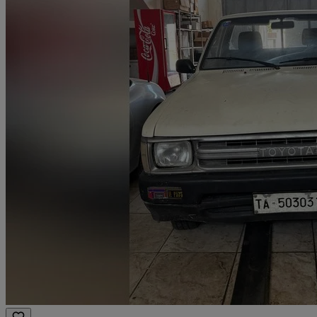
usata dal programma nel 2007 per raggiungere il Polo Nord
Magnetico; poi, nel 2010, per scalare un vulcano, mentre nel 2008
un altro esemplare viene trasformato in anfibio. Come altri
fuoristrada d'epoca tipo Toyota J40 o Land Rover, la Hilux usata
viaggia oggi su binari paralleli: da un lato mezzo da lavoro da
comprare, anche vissuta, a prezzo d'occasione, dall'altro ambita
storica da collezione che, se perfettamente restaurata, si trova in
vendita a prezzi da gioielleria. Per tutti gli altri: date un'occhiata al
listino del nuovo: troverete la Hilux ultimo modello.