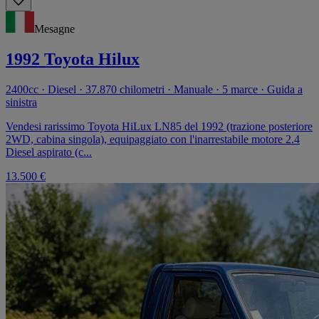
Mesagne
1992 Toyota Hilux
2400cc · Diesel · 37.870 chilometri · Manuale · 5 marce · Guida a
sinistra
Vendesi rarissimo Toyota HiLux LN85 del 1992 (trazione posteriore
2WD, cabina singola), equipaggiato con l'inarrestabile motore 2.4
Diesel aspirato (c...
13.500 €