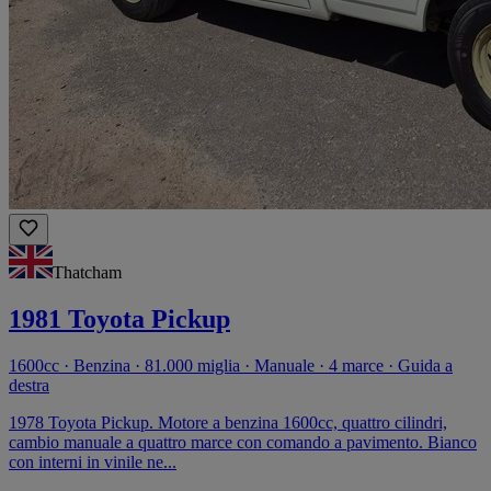
Thatcham
1981 Toyota Pickup
1600cc · Benzina · 81.000 miglia · Manuale · 4 marce · Guida a
destra
1978 Toyota Pickup. Motore a benzina 1600cc, quattro cilindri,
cambio manuale a quattro marce con comando a pavimento. Bianco
con interni in vinile ne...