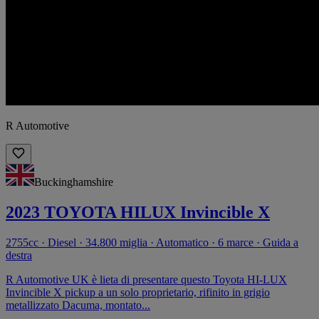
R Automotive
Buckinghamshire
2023 TOYOTA HILUX Invincible X
2755cc · Diesel · 34.800 miglia · Automatico · 6 marce · Guida a
destra
R Automotive UK è lieta di presentare questo Toyota HI-LUX
Invincible X pickup a un solo proprietario, rifinito in grigio
metallizzato Dacuma, montato...