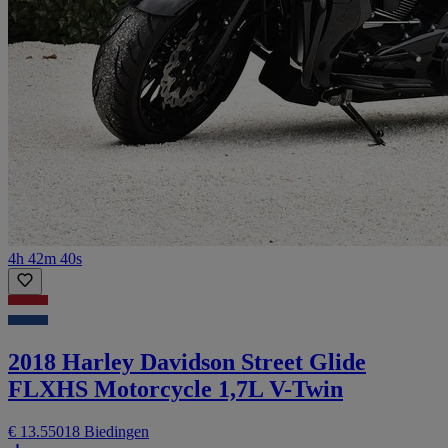
4h 42m 40s
2018 Harley Davidson Street Glide
FLXHS Motorcycle 1,7L V-Twin
€ 13.550
18 Biedingen