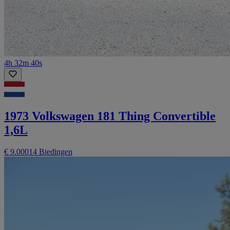
4h 32m 40s
1973 Volkswagen 181 Thing Convertible
1,6L
€ 9.000
14 Biedingen