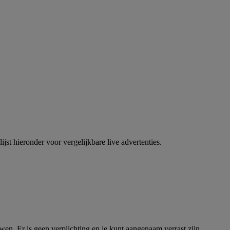
jst hieronder voor vergelijkbare live advertenties.
en. Er is geen verplichting en je kunt aangenaam verrast zijn.