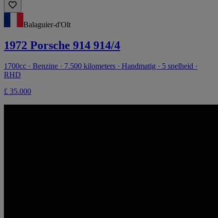
Balaguier-d'Olt
1972 Porsche 914 914/4
1700cc · Benzine · 7.500 kilometers · Handmatig · 5 snelheid ·
RHD
£ 35.000