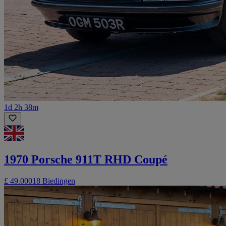
1d 2h 38m
1970 Porsche 911T RHD Coupé
£ 49.000
18 Biedingen