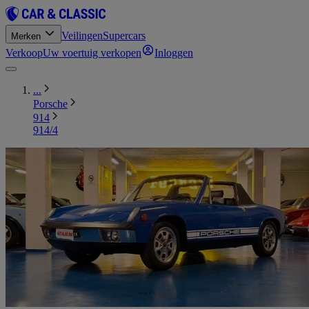
Veilingen
Supercars
Merken
Verkoop
Uw voertuig verkopen
Inloggen
...
Porsche
914
914/4