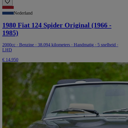
Nederland
1980 Fiat 124 Spider Original (1966 -
1985)
2000cc · Benzine · 38.094 kilometers · Handmatig · 5 snelheid ·
LHD
€ 14.950