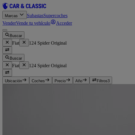
Subastas
Supercoches
Marcas
Vender
Vende tu vehículo
Acceder
Buscar
Fiat
124 Spider Original
Buscar
Fiat
124 Spider Original
Ubicación
Coches
Precio
Año
Filtros
3