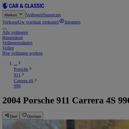
Veilingen
Supercars
Merken
Verkoop
Uw voertuig verkopen
Inloggen
Alle veilingen
Binnenkort
Veilingresultaten
Veilen
Hoe veilingen werken
...
Porsche
911
Carrera 4S
996
2004 Porsche 911 Carrera 4S 99
Deel
Opslaan