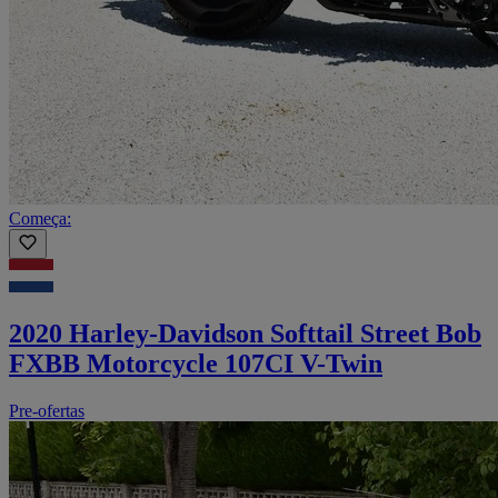
Começa:
2020 Harley-Davidson Softtail Street Bob
FXBB Motorcycle 107CI V-Twin
Pre-ofertas