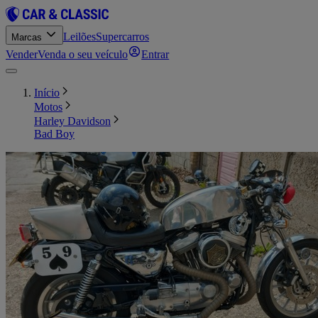
Leilões
Supercarros
Marcas
Vender
Venda o seu veículo
Entrar
Início
Motos
Harley Davidson
Bad Boy