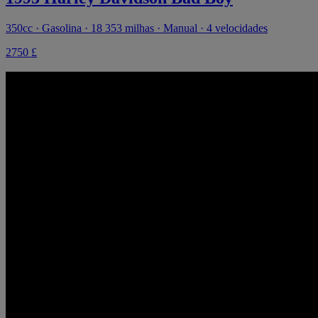
350cc · Gasolina · 18 353 milhas · Manual · 4 velocidades
2750 £