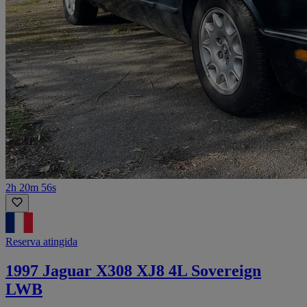
2h 20m 56s
Reserva atingida
1997 Jaguar X308 XJ8 4L Sovereign
LWB