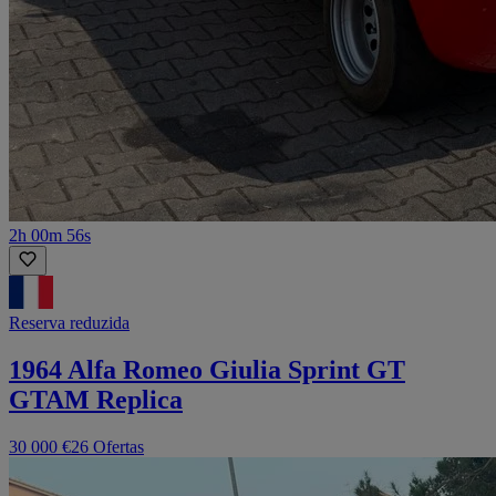
2h 00m 56s
Reserva reduzida
1964 Alfa Romeo Giulia Sprint GT
GTAM Replica
30 000 €
26 Ofertas