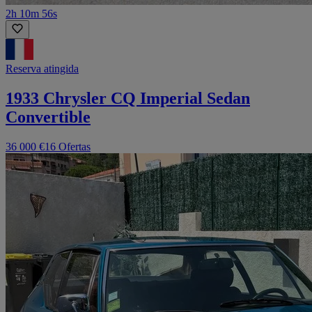
2h 10m 56s
Reserva atingida
1933 Chrysler CQ Imperial Sedan
Convertible
36 000 €
16 Ofertas