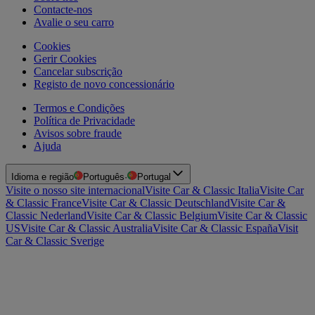
Contacte-nos
Avalie o seu carro
Cookies
Gerir Cookies
Cancelar subscrição
Registo de novo concessionário
Termos e Condições
Política de Privacidade
Avisos sobre fraude
Ajuda
Idioma e região
Português
·
Portugal
Visite o nosso site internacional
Visite Car & Classic Italia
Visite Car
& Classic France
Visite Car & Classic Deutschland
Visite Car &
Classic Nederland
Visite Car & Classic Belgium
Visite Car & Classic
US
Visite Car & Classic Australia
Visite Car & Classic España
Visit
Car & Classic Sverige