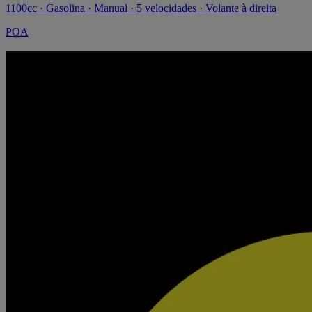
1100cc · Gasolina · Manual · 5 velocidades · Volante à direita
POA