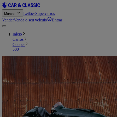
Leilões
Supercarros
Marcas
Vender
Venda o seu veículo
Entrar
Início
Carros
Cooper
500