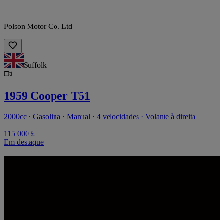
Polson Motor Co. Ltd
Suffolk
1959 Cooper T51
2000cc · Gasolina · Manual · 4 velocidades · Volante à direita
115 000 £
Em destaque