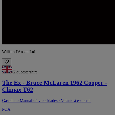
William I'Anson Ltd
Gloucestershire
The Ex - Bruce McLaren 1962 Cooper -
Climax T62
Gasolina · Manual · 5 velocidades · Volante à esquerda
POA