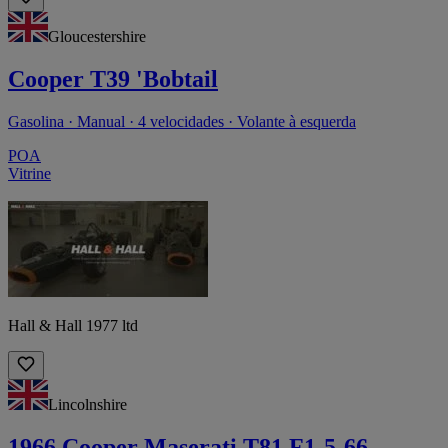
Gloucestershire
Cooper T39 'Bobtail
Gasolina · Manual · 4 velocidades · Volante à esquerda
POA
Vitrine
Hall & Hall 1977 ltd
Lincolnshire
1966 Cooper Maserati T81 F1-5-66