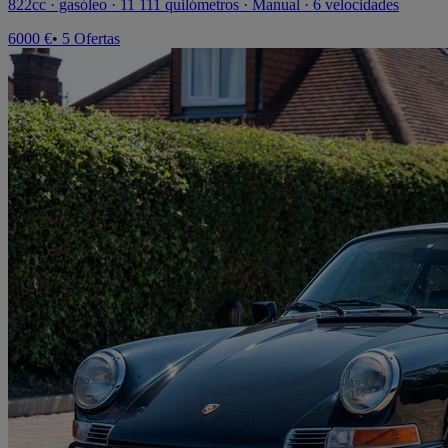
822cc · gasóleo · 11 111 quilómetros · Manual · 6 velocidades
6000 €
• 5 Ofertas