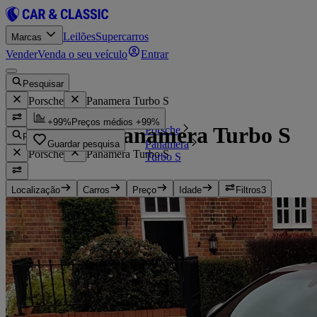
Leilões
Supercarros
Marcas
Vender
Venda o seu veículo
Entrar
Pesquisar
Porsche
Panamera Turbo S
...
+99%
Preços médios +99%
Porsche Panamera Turbo S
Porsche
Pesquisar
Panamera
Guardar pesquisa
Porsche
Panamera Turbo S
Turbo S
Localização
Carros
Preço
Idade
Filtros
3