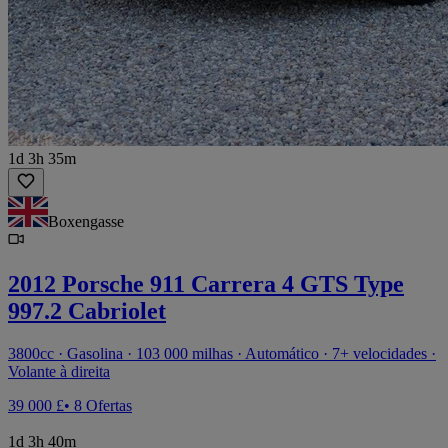
1d 3h 35m
Boxengasse
2012 Porsche 911 Carrera 4 GTS Type
997.2 Cabriolet
3800cc · Gasolina · 103 000 milhas · Automático · 7+ velocidades ·
Volante à direita
39 000 £
• 8 Ofertas
1d 3h 40m