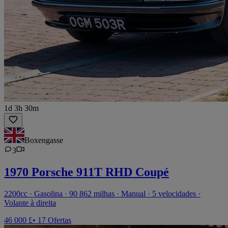
1d 3h 30m
Boxengasse
3
1970 Porsche 911T RHD Coupé
2200cc · Gasolina · 90 862 milhas · Manual · 5 velocidades ·
Volante à direita
46 000 £
• 17 Ofertas