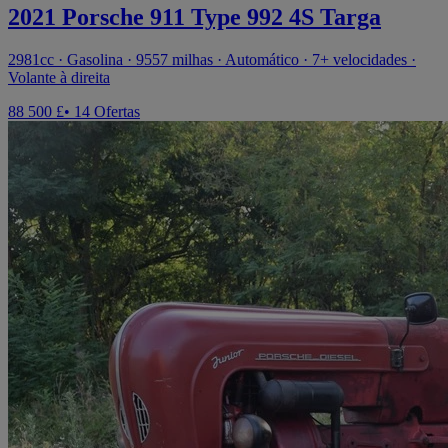
2021 Porsche 911 Type 992 4S Targa
2981cc · Gasolina · 9557 milhas · Automático · 7+ velocidades ·
Volante à direita
88 500 £
• 14 Ofertas