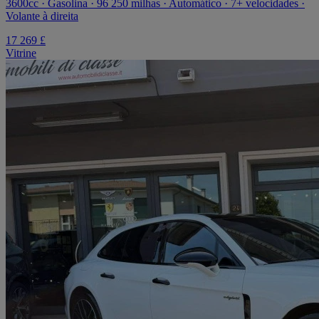
3600cc · Gasolina · 96 250 milhas · Automático · 7+ velocidades ·
Volante à direita
17 269 £
Vitrine