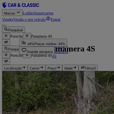
Leilões
Supercarros
Marcas
Vender
Venda o seu veículo
Entrar
Pesquisar
Porsche
Panamera 4S
...
-44%
Preços médios -44%
Porsche Panamera 4S
Porsche
Pesquisar
Panamera
Guardar pesquisa
Porsche
Panamera 4S
4S
Localização
Carros
Preço
Idade
Filtros
3