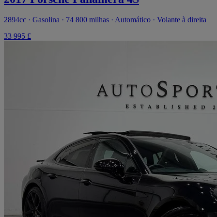
2894cc · Gasolina · 74 800 milhas · Automático · Volante à direita
33 995 £