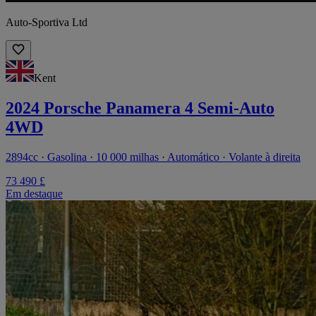
Auto-Sportiva Ltd
Kent
2024 Porsche Panamera 4 Semi-Auto
4WD
2894cc · Gasolina · 10 000 milhas · Automático · Volante à direita
73 490 £
Em destaque