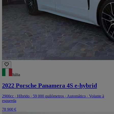
Itália
2022 Porsche Panamera 4S e-hybrid
2900cc · Híbrido · 59 000 quilómetros · Automático · Volante à
esquerda
78 900 €