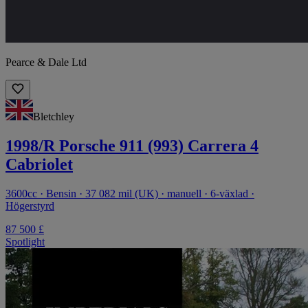
Pearce & Dale Ltd
Bletchley
1998/R Porsche 911 (993) Carrera 4
Cabriolet
3600cc · Bensin · 37 082 mil (UK) · manuell · 6-växlad ·
Högerstyrd
87 500 £
Spotlight