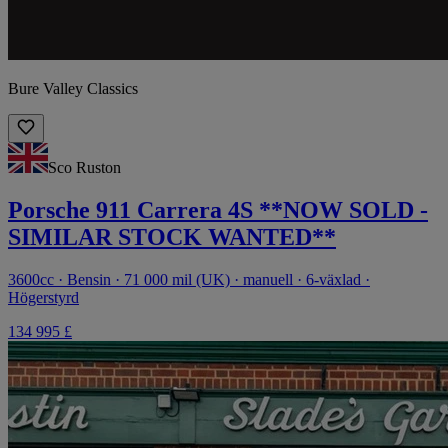
Bure Valley Classics
Sco Ruston
Porsche 911 Carrera 4S **NOW SOLD -
SIMILAR STOCK WANTED**
3600cc · Bensin · 71 000 mil (UK) · manuell · 6-växlad ·
Högerstyrd
134 995 £