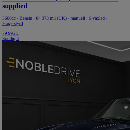
supplied
3600cc · Bensin · 84 373 mil (UK) · manuell · 6-växlad ·
Högerstyrd
79 995 £
Spotlight