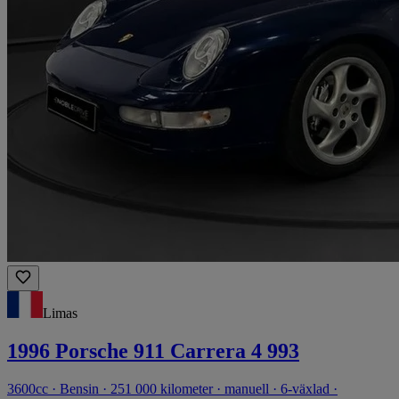
Limas
1996 Porsche 911 Carrera 4 993
3600cc · Bensin · 251 000 kilometer · manuell · 6-växlad ·