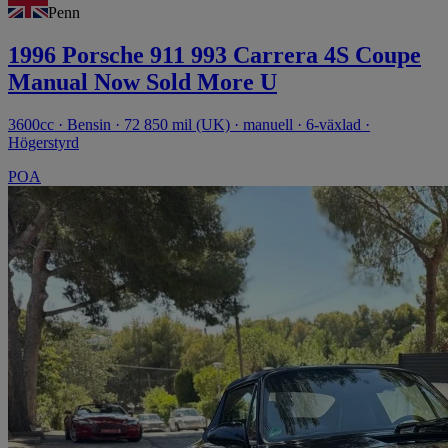
Penn
1996 Porsche 911 993 Carrera 4S Coupe
Manual Now Sold More U
3600cc · Bensin · 72 850 mil (UK) · manuell · 6-växlad ·
Högerstyrd
POA