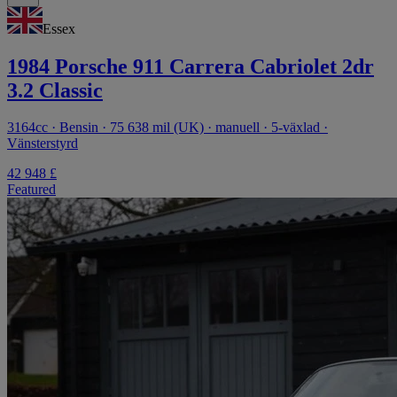
Essex
1984 Porsche 911 Carrera Cabriolet 2dr
3.2 Classic
3164cc · Bensin · 75 638 mil (UK) · manuell · 5-växlad ·
Vänsterstyrd
42 948 £
Featured