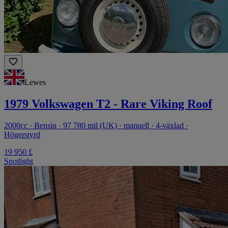
Lewes
1979 Volkswagen T2 - Rare Viking Roof
2000cc · Bensin · 97 780 mil (UK) · manuell · 4-växlad ·
Högerstyrd
19 950 £
Spotlight