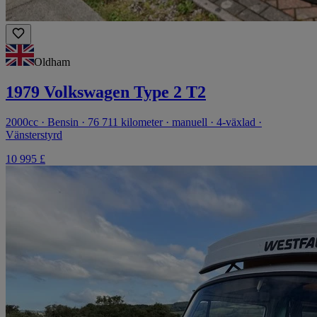
Oldham
1979 Volkswagen Type 2 T2
2000cc · Bensin · 76 711 kilometer · manuell · 4-växlad ·
Vänsterstyrd
10 995 £