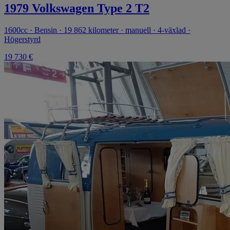
1979 Volkswagen Type 2 T2
1600cc · Bensin · 19 862 kilometer · manuell · 4-växlad ·
Högerstyrd
19 730 €