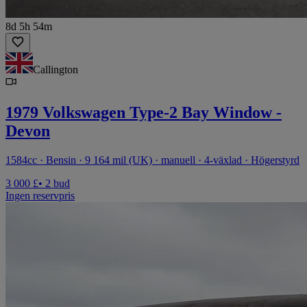
8d 5h 54m
Callington
1979 Volkswagen Type-2 Bay Window -
Devon
1584cc · Bensin · 9 164 mil (UK) · manuell · 4-växlad · Högerstyrd
3 000 £
• 2 bud
Ingen reservpris