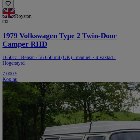
Royston
1979 Volkswagen Type 2 Twin-Door
Camper RHD
1650cc · Bensin · 56 650 mil (UK) · manuell · 4-växlad ·
Högerstyrd
7 000 £
Köp nu