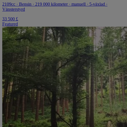
2109cc · Bensin · 219 000 kilometer · manuell · 5-växlad ·
Vänsterstyrd
33 500 £
Featured