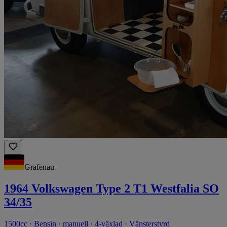
Grafenau
1964 Volkswagen Type 2 T1 Westfalia SO
34/35
1500cc · Bensin · manuell · 4-växlad · Vänsterstyrd