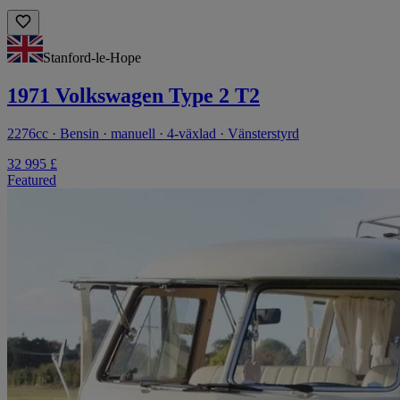
Stanford-le-Hope
1971 Volkswagen Type 2 T2
2276cc · Bensin · manuell · 4-växlad · Vänsterstyrd
32 995 £
Featured