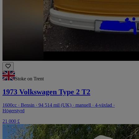
Stoke on Trent
1973 Volkswagen Type 2 T2
1600cc · Bensin · 94 514 mil (UK) · manuell · 4-växlad ·
Högerstyrd
21 000 £