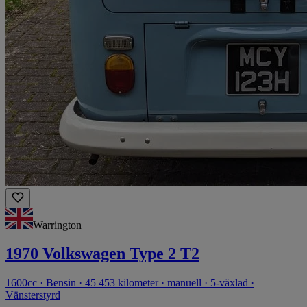
Warrington
1970 Volkswagen Type 2 T2
1600cc · Bensin · 45 453 kilometer · manuell · 5-växlad ·
Vänsterstyrd