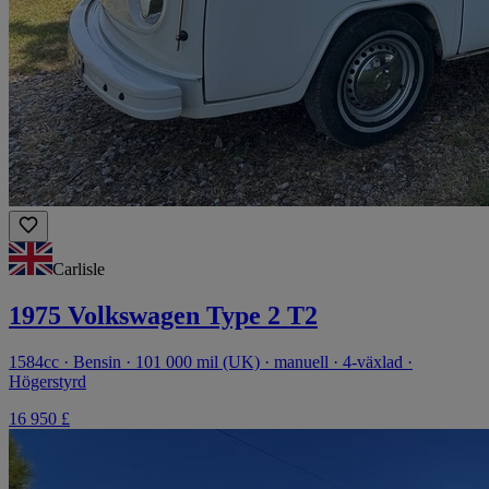
Carlisle
1975 Volkswagen Type 2 T2
1584cc · Bensin · 101 000 mil (UK) · manuell · 4-växlad ·
Högerstyrd
16 950 £