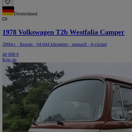
Deutschland
1978 Volkswagen T2b Westfalia Camper
2000cc · Bensin · 94 044 kilometer · manuell · 4-växlad
40 000 €
Köp nu