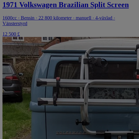
1971 Volkswagen Brazilian Split Screen
1600cc · Bensin · 22 800 kilometer · manuell · 4-växlad ·
Vänsterstyrd
12 500 £