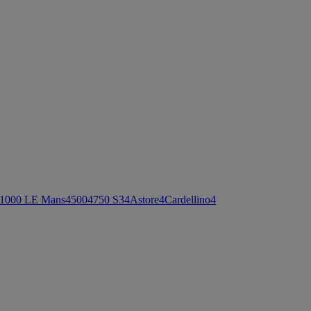
1000 LE Mans
4
500
4
750 S3
4
Astore
4
Cardellino
4