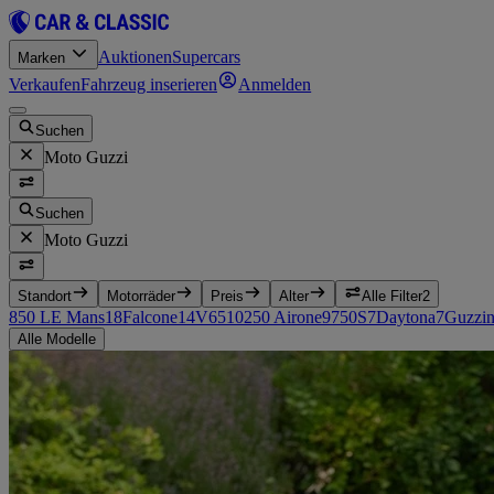
Auktionen
Supercars
Marken
Verkaufen
Fahrzeug inserieren
Anmelden
Suchen
Moto Guzzi
Suchen
Moto Guzzi
Standort
Motorräder
Preis
Alter
Alle Filter
2
850 LE Mans
18
Falcone
14
V65
10
250 Airone
9
750S
7
Daytona
7
Guzzi
Alle Modelle