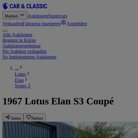
Auktionen
Supercars
Marken
Verkaufen
Fahrzeug inserieren
Anmelden
Alle Auktionen
Beginnt in Kürze
Auktionsergebnisse
Per Auktion verkaufen
So funktionieren Auktionen
...
Lotus
Elan
Series 3
1967 Lotus Elan S3 Coupé
Teilen
Retten