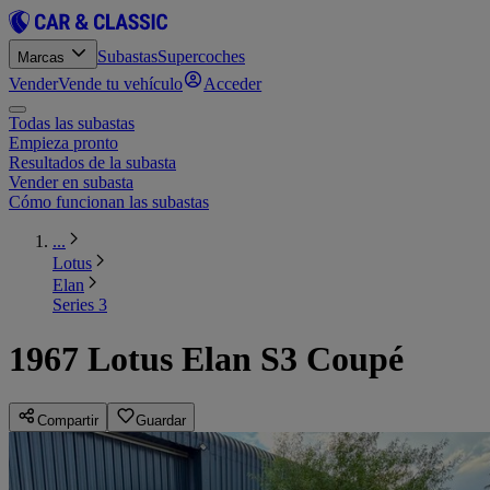
Subastas
Supercoches
Marcas
Vender
Vende tu vehículo
Acceder
Todas las subastas
Empieza pronto
Resultados de la subasta
Vender en subasta
Cómo funcionan las subastas
...
Lotus
Elan
Series 3
1967 Lotus Elan S3 Coupé
Compartir
Guardar