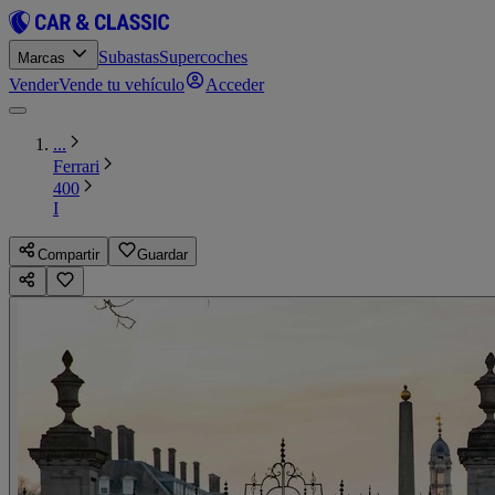
Subastas
Supercoches
Marcas
Vender
Vende tu vehículo
Acceder
...
Ferrari
400
I
Compartir
Guardar