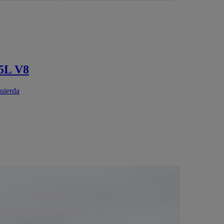
,5L V8
quierda