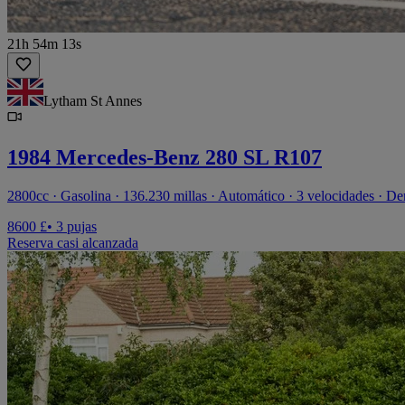
21h 54m 13s
Lytham St Annes
1984 Mercedes-Benz 280 SL R107
2800cc · Gasolina · 136.230 millas · Automático · 3 velocidades · De
8600 £
• 3 pujas
Reserva casi alcanzada