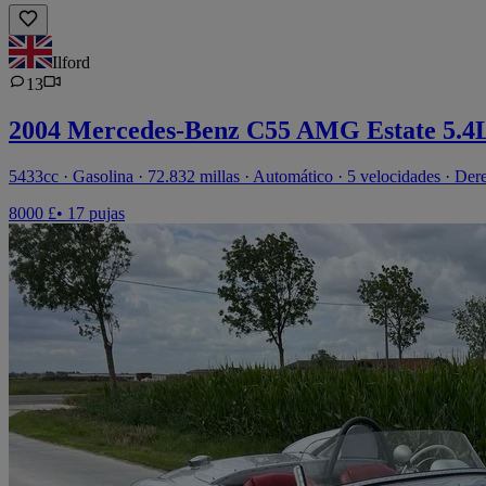
Ilford
13
2004 Mercedes-Benz C55 AMG Estate 5.4
5433cc · Gasolina · 72.832 millas · Automático · 5 velocidades · Der
8000 £
• 17 pujas