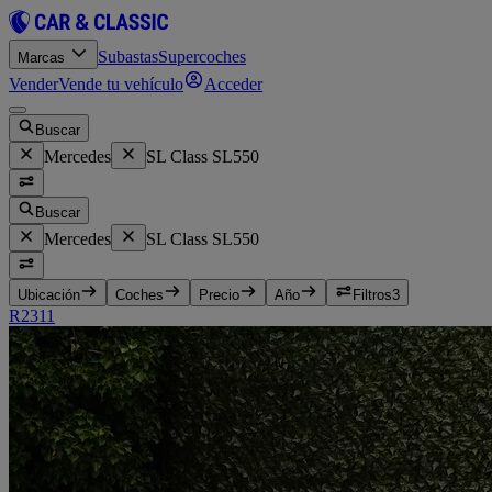
Subastas
Supercoches
Marcas
Vender
Vende tu vehículo
Acceder
Buscar
Mercedes
SL Class SL550
Buscar
Mercedes
SL Class SL550
Ubicación
Coches
Precio
Año
Filtros
3
R231
1