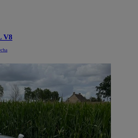
L V8
echa